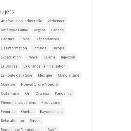
Sujets
4e révolution industrielle
Alzheimer
Amérique Latine
Argent
Canada
Censure
Chine
Dépendances
Désinformation
Entraide
Europe
Expatriation
France
Guerre
Injection
La Bourse
La Grande Réinitialisation
La Route de la Soie
Mexique
Mondialisme
Monnaie
Nouvel Ordre Mondial
Optimisme
Or
Orandia
Pandémie
Phénomènes aériens
Positivisme
Pénuries
Québec
Rayonnement
Relocalisation
Russie
République Dominicaine
Santé