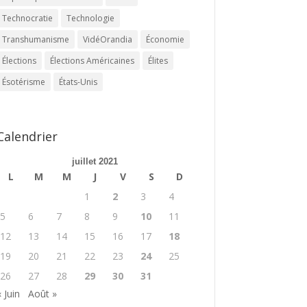
Technocratie
Technologie
Transhumanisme
VidéOrandia
Économie
Élections
Élections Américaines
Élites
Ésotérisme
États-Unis
Calendrier
juillet 2021
L
M
M
J
V
S
D
1
2
3
4
5
6
7
8
9
10
11
12
13
14
15
16
17
18
19
20
21
22
23
24
25
26
27
28
29
30
31
« Juin
Août »