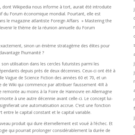
», dont Wikipedia nous informe à tort, aurait été introduite
tif du Forum économique mondial. Pourtant, elle est
dans le magazine atlantiste Foreign Affairs » Mastering the
it devenir le thème de la réunion annuelle du Forum
le exactement, sinon un énième stratagème des élites pour
r davantage l’humanité ?
on utilisation dans les cercles futuristes parmi les
ndépendants depuis près de deux décennies. Ceux-ci ont été à
lle Vague de Science Fiction des années 60 et 70, et un
le de Wiki qui commence par attribuer faussement 4IR à
me remonte au moins à la Foire de Hannovre en Allemagne
emonte à une autre décennie avant celle-ci. Le concept lui-
gnifierait une automatisation accrue. C’est une fonction
 entre le capital constant et le capital variable.
uveau produit qui dure éternellement est voué à l’échec. Et
logie qui pourrait prolonger considérablement la durée de