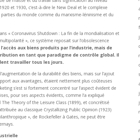
ie de masse et du travail sans signification au niveau
1920 et 1930, c’est-à-dire le New Deal et le complexe
tres parties du monde comme du marxisme-léninisme et du
ns « Coronavirus Shutdown : La fin de la mondialisation et
multipolarité », ce système reposait sur l’obsolescence
 l’accès aux biens produits par l’industrie, mais de
tribution en tant que paradigme de contrôle global. Il
ent travailler tous les jours.
l’augmentation de la durabilité des biens, mais sur l’ajout
rapport aux avantages, étaient nettement plus coûteuses
rketing s’est si fortement concentré sur l’aspect évident de
ses, pour ses aspects évidents, comme l’a expliqué
The Theory of the Leisure Class (1899), et concrétisé
ttribuée au classique Crystallizing Public Opinion (1923)
ilanthropique », de Rockefeller à Gates, ne peut être
ernays.
ustrielle