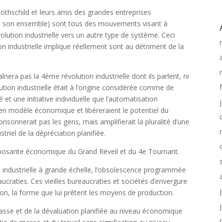
hschild et leurs amis des grandes entreprises
ans son ensemble) sont tous des mouvements visant à
olution industrielle vers un autre type de système. Ceci
n industrielle implique réellement sont au détriment de la
raînera pas la 4ème révolution industrielle dont ils parlent, ni
olution industrielle était à l’origine considérée comme de
et une initiative individuelle que l’automatisation
ncien modèle économique et libéreraient le potentiel du
prisonnerait pas les gens, mais amplifierait la pluralité d’une
striel de la dépréciation planifiée.
composante économique du Grand Réveil et du 4e Tournant.
n industrielle à grande échelle, l’obsolescence programmée
ucraties. Ces vieilles bureaucraties et sociétés d’envergure
ion, la forme que lui prêtent les moyens de production.
 masse et de la dévaluation planifiée au niveau économique