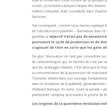
était le fondement d’une société de la bureaucrat
social. La révolution bureaucratique des années 
militaro-industriel, était considérée dans d’au
fascisme.
Par conséquent, comme nous l’avons expliqué da
de l’obsolescence planifiée – Bienvenue dans la 
planifiée.
L’objectif n’était pas de permettre
poursuivre le cycle de production et de dis
s’agissait de faire en sorte que les gens aill
De plus, l’innovation ne s’est pas concentrée sur 
de caractéristiques qui, en termes de coût par 
que les avantages réalisés. C’est ainsi que le ma
la consommation de la possession de marchandi
Thorstein Veblen dans son ouvrage fondamental 
dans la révolution de la publicité, généralement a
d’Edward Bernays. En outre, toute la parade « ph
pleinement comprise qu’à travers le prisme de B
Les origines de la quatrième révolution ind