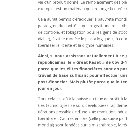
vie d’un produit donné. Le remplacement des pièc
exemple, est un matériau qui prolonge la durée d
Cela aurait permis d’éradiquer la pauvreté mondia
paradigme du contrôle, qui exigeait une redistr
de contrôle, et l’obligation pour les gens de s’occ
diable), était le modèle le plus « logique », à con
libéraliser la liberté et la dignité humaines.
Ainsi, si nous assistons actuellement à ce
républicaines, le « Great Reset » de Covid-
parce que les élites financières sont en pos
travail de base suffisant pour effectuer un
post-financier. Mais plutôt parce que le tem
jour en jour.
Tout cela est dû à la baisse du taux de profit à l
Ces technologies se sont développées rapidement 
itérations possibles « d’une » 4e révolution indus
libératoire. D’autres encore (celle poursuivie pa
mondial) sont fondées sur la misanthropie, la réd