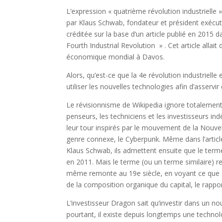
L’expression « quatrième révolution industrielle 
par Klaus Schwab, fondateur et président exécu
créditée sur la base d’un article publié en 2015 
Fourth Industrial Revolution » . Cet article alla
économique mondial à Davos.
Alors, qu’est-ce que la 4e révolution industriel
utiliser les nouvelles technologies afin d’asservi
Le révisionnisme de Wikipedia ignore totalement s
penseurs, les techniciens et les investisseurs i
leur tour inspirés par le mouvement de la Nouve
genre connexe, le Cyberpunk. Même dans l’artic
Klaus Schwab, ils admettent ensuite que le ter
en 2011. Mais le terme (ou un terme similaire) r
même remonte au 19e siècle, en voyant ce que si
de la composition organique du capital, le rapport
L’investisseur Dragon sait qu’investir dans un no
pourtant, il existe depuis longtemps une techno