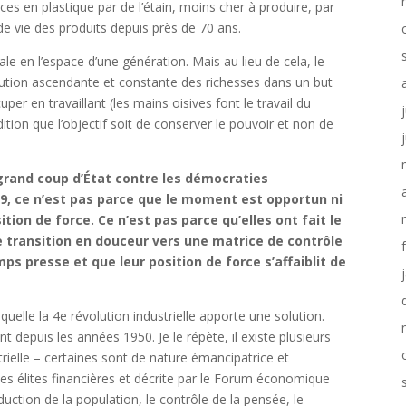
es en plastique par de l’étain, moins cher à produire, par
e vie des produits depuis près de 70 ans.
le en l’espace d’une génération. Mais au lieu de cela, le
ibution ascendante et constante des richesses dans un but
uper en travaillant (les mains oisives font le travail du
dition que l’objectif soit de conserver le pouvoir et non de
 grand coup d’État contre les démocraties
19, ce n’est pas parce que le moment est opportun ni
ition de force. Ce n’est pas parce qu’elles ont fait le
e transition en douceur vers une matrice de contrôle
ps presse et que leur position de force s’affaiblit de
aquelle la 4e révolution industrielle apporte une solution.
depuis les années 1950. Je le répète, il existe plusieurs
trielle – certaines sont de nature émancipatrice et
r les élites financières et décrite par le Forum économique
uction de la population, le contrôle de la pensée, le