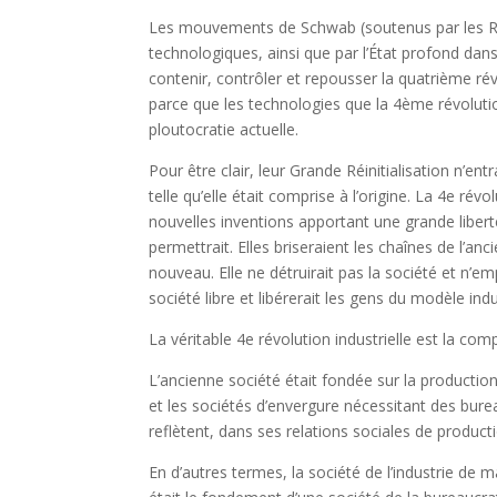
Les mouvements de Schwab (soutenus par les Rot
technologiques, ainsi que par l’État profond d
contenir, contrôler et repousser la quatrième rév
parce que les technologies que la 4ème révolutio
ploutocratie actuelle.
Pour être clair, leur Grande Réinitialisation n’ent
telle qu’elle était comprise à l’origine. La 4e rév
nouvelles inventions apportant une grande liberté 
permettrait. Elles briseraient les chaînes de l’a
nouveau. Elle ne détruirait pas la société et n’em
société libre et libérerait les gens du modèle indu
La véritable 4e révolution industrielle est la 
L’ancienne société était fondée sur la productio
et les sociétés d’envergure nécessitant des burea
reflètent, dans ses relations sociales de product
En d’autres termes, la société de l’industrie de