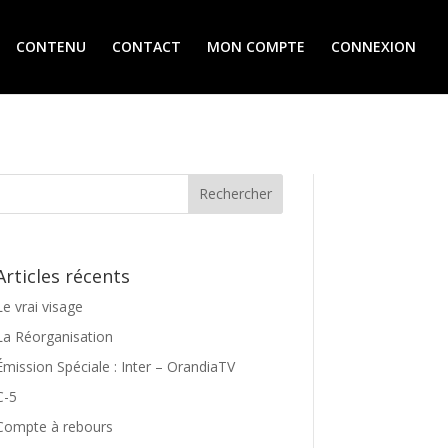
CONTENU
CONTACT
MON COMPTE
CONNEXION
Articles récents
Le vrai visage
La Réorganisation
Émission Spéciale : Inter – OrandiaTV
C-5
Compte à rebours