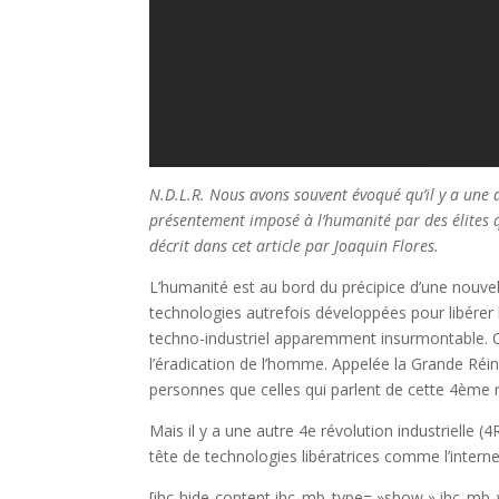
N.D.L.R. Nous avons souvent évoqué qu’il y a une 
présentement imposé à l’humanité par des élites q
décrit dans cet article par Joaquin Flores.
L’humanité est au bord du précipice d’une nouvel
technologies autrefois développées pour libérer
techno-industriel apparemment insurmontable. Ce
l’éradication de l’homme. Appelée la Grande Réin
personnes que celles qui parlent de cette 4ème ré
Mais il y a une autre 4e révolution industrielle (4R
tête de technologies libératrices comme l’interne
[ihc-hide-content ihc_mb_type= »show » ihc_mb_