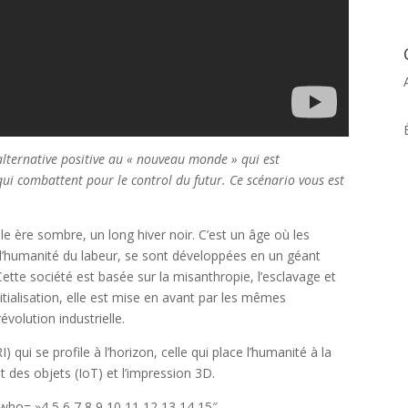
alternative positive au « nouveau monde » qui est
ui combattent pour le control du futur. Ce scénario vous est
le ère sombre, un long hiver noir. C’est un âge où les
 l’humanité du labeur, se sont développées en un géant
tte société est basée sur la misanthropie, l’esclavage et
itialisation, elle est mise en avant par les mêmes
volution industrielle.
I) qui se profile à l’horizon, celle qui place l’humanité à la
t des objets (IoT) et l’impression 3D.
who= »4,5,6,7,8,9,10,11,12,13,14,15″