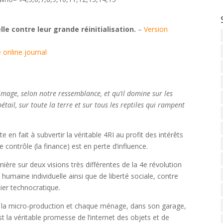
le contre leur grande réinitialisation.
–
Version
e online journal
image, selon notre ressemblance, et qu’il domine sur les
bétail, sur toute la terre et sur tous les reptiles qui rampent
 en fait à subvertir la véritable 4RI au profit des intérêts
contrôle (la finance) est en perte d’influence.
umière sur deux visions très différentes de la 4e révolution
é humaine individuelle ainsi que de liberté sociale, contre
cier technocratique.
rne la micro-production et chaque ménage, dans son garage,
 la véritable promesse de l’internet des objets et de