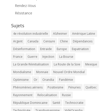
Rendez-Vous
Résistance
Sujets
4e révolution industrielle
Alzheimer
Amérique Latine
Argent
Canada
Censure
Chine
Dépendances
Désinformation
Entraide
Europe
Expatriation
France
Guerre
Injection
La Bourse
La Grande Réinitialisation
La Route de la Soie
Mexique
Mondialisme
Monnaie
Nouvel Ordre Mondial
Optimisme
Or
Orandia
Pandémie
Phénomènes aériens
Positivisme
Pénuries
Québec
Rayonnement
Relocalisation
Russie
République Dominicaine
Santé
Technocratie
Technologie
Transhumanisme
VidéOrandia