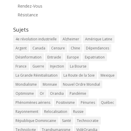
Rendez-Vous
Résistance
Sujets
4e révolution industrielle
Alzheimer
Amérique Latine
Argent
Canada
Censure
Chine
Dépendances
Désinformation
Entraide
Europe
Expatriation
France
Guerre
Injection
La Bourse
La Grande Réinitialisation
La Route de la Soie
Mexique
Mondialisme
Monnaie
Nouvel Ordre Mondial
Optimisme
Or
Orandia
Pandémie
Phénomènes aériens
Positivisme
Pénuries
Québec
Rayonnement
Relocalisation
Russie
République Dominicaine
Santé
Technocratie
Technologie
Transhumanisme
VidéOrandia