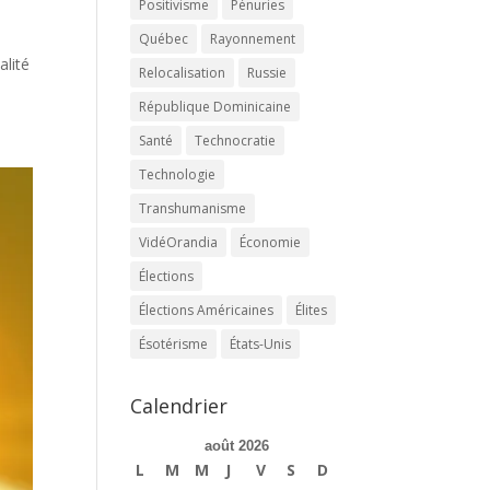
Positivisme
Pénuries
Québec
Rayonnement
alité
Relocalisation
Russie
République Dominicaine
Santé
Technocratie
Technologie
Transhumanisme
VidéOrandia
Économie
Élections
Élections Américaines
Élites
Ésotérisme
États-Unis
Calendrier
août 2026
L
M
M
J
V
S
D