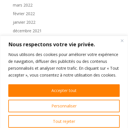
mars 2022
février 2022
janvier 2022
décembre 2021
novembre 2021
Nous respectons votre vie privée.
octobre 2021
Nous utilisons des cookies pour améliorer votre expérience
septembre 2021
de navigation, diffuser des publicités ou des contenus
août 2021
personnalisés et analyser notre trafic. En cliquant sur « Tout
juillet 2021
accepter », vous consentez à notre utilisation des cookies.
juin 2021
Accepter tout
mai 2021
Personnaliser
Copyright 2022 numériPRESSE
Tout rejeter
Politique de confidentialite