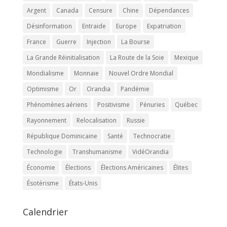
Argent
Canada
Censure
Chine
Dépendances
Désinformation
Entraide
Europe
Expatriation
France
Guerre
Injection
La Bourse
La Grande Réinitialisation
La Route de la Soie
Mexique
Mondialisme
Monnaie
Nouvel Ordre Mondial
Optimisme
Or
Orandia
Pandémie
Phénomènes aériens
Positivisme
Pénuries
Québec
Rayonnement
Relocalisation
Russie
République Dominicaine
Santé
Technocratie
Technologie
Transhumanisme
VidéOrandia
Économie
Élections
Élections Américaines
Élites
Ésotérisme
États-Unis
Calendrier