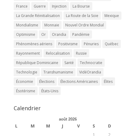
France
Guerre
Injection
La Bourse
La Grande Réinitialisation
La Route de la Soie
Mexique
Mondialisme
Monnaie
Nouvel Ordre Mondial
Optimisme
Or
Orandia
Pandémie
Phénomènes aériens
Positivisme
Pénuries
Québec
Rayonnement
Relocalisation
Russie
République Dominicaine
Santé
Technocratie
Technologie
Transhumanisme
VidéOrandia
Économie
Élections
Élections Américaines
Élites
Ésotérisme
États-Unis
Calendrier
août 2026
L
M
M
J
V
S
D
1
2