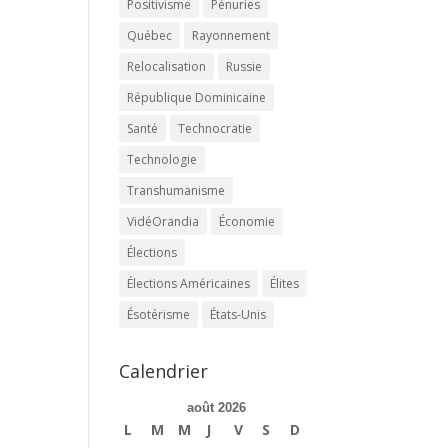
Positivisme
Pénuries
Québec
Rayonnement
Relocalisation
Russie
République Dominicaine
Santé
Technocratie
Technologie
Transhumanisme
VidéOrandia
Économie
Élections
Élections Américaines
Élites
Ésotérisme
États-Unis
Calendrier
août 2026
L
M
M
J
V
S
D