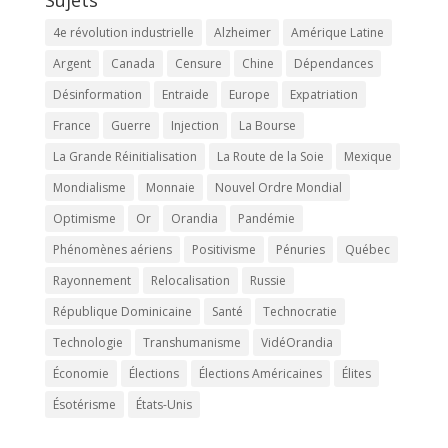
Sujets
4e révolution industrielle
Alzheimer
Amérique Latine
Argent
Canada
Censure
Chine
Dépendances
Désinformation
Entraide
Europe
Expatriation
France
Guerre
Injection
La Bourse
La Grande Réinitialisation
La Route de la Soie
Mexique
Mondialisme
Monnaie
Nouvel Ordre Mondial
Optimisme
Or
Orandia
Pandémie
Phénomènes aériens
Positivisme
Pénuries
Québec
Rayonnement
Relocalisation
Russie
République Dominicaine
Santé
Technocratie
Technologie
Transhumanisme
VidéOrandia
Économie
Élections
Élections Américaines
Élites
Ésotérisme
États-Unis