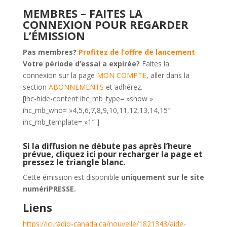
MEMBRES – FAITES LA
CONNEXION POUR REGARDER
L’ÉMISSION
Pas membres?
Profitez de l’offre de lancement
Votre période d’essai a expirée?
Faites la
connexion sur la page
MON COMPTE
, aller dans la
section
ABONNEMENTS
et adhérez.
[ihc-hide-content ihc_mb_type= »show »
ihc_mb_who= »4,5,6,7,8,9,10,11,12,13,14,15″
ihc_mb_template= »1″ ]
Si la diffusion ne débute pas après l’heure
prévue,
cliquez ici pour recharger la page
et
pressez le triangle blanc.
Cette émission est disponible
uniquement sur le site
numériPRESSE.
Liens
https://ici.radio-canada.ca/nouvelle/1821343/aide-