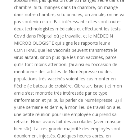
absolument pas question que tu manges seule dans ta
chambre. Si tu manges dans ta chambre, on mange
dans notre chambre, si tu annules, on annule, on ne va
pas soutenir cela ». Fait intéressant : elles sont toutes
deux technologistes médicales et effectuent les tests
Covid dans l’hôpital où je travaille, et le MÉDECIN
MICROBIOLOGISTE qui signe les rapports leur a
CONFIRMÉ que les vaccinés peuvent transmettre le
virus autant, sinon plus que les non vaccinés, parce
qu’ils font moins attention. J’ai ainsi eu l’occasion de
mentionner des articles de Numéripresse où des
populations très vaccinés voient les cas monter en
flèche (le bateau de croisière, Gibraltar, Israel) et mon
amie s’est montrée très intéressée par ce type
d’information et j’ai pu lui parler de Numéripresse. 3) Il
y une semaine et demie, à mon lieu de travail on a eu
une petite réunion pour une employée qui prend sa
retraite. Nous avons fait des accolades (avec masque
bien sûr). La très grande majorité des employés sont
doublement injectés. Quelques heures après, en