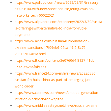
https://www.politico.com/news/2022/03/31/treasury-
hits-russia-with-new-sanctions-targeting-evasion-
networks-tech-00022021
https://www.aljazeera.com/economy/2022/3/30/russia-
is-offering-swift-alternative-to-india-for-ruble-
payments
https://www.axios.com/russian-ruble-invasion-
ukraine-sanctions-17f09eb6-02ca-49f5-8c76-
70813c82481a.html
https://www.ft.com/content/3e0760d4-8127-41db-
9546-e62b6f8f5773
https://www.france24.com/en/live-news/20220330-
russian-fm-hails-china-as-part-of-emerging-just-
world-order
https://www.cbsnews.com/news/entitled-generation-
inflation-blackrock-rob-kapito/
https://www.middleeasteye.net/news/russia-ukraine-