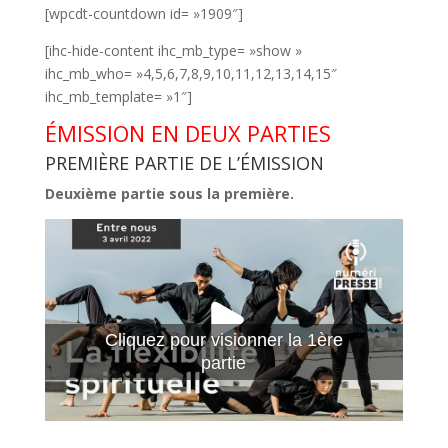
[wpcdt-countdown id= »1909″]
[ihc-hide-content ihc_mb_type= »show »
ihc_mb_who= »4,5,6,7,8,9,10,11,12,13,14,15″
ihc_mb_template= »1″]
ÉMISSION EN DEUX PARTIES
PREMIÈRE PARTIE DE L’ÉMISSION
Deuxième partie sous la première.
Cliquez pour visionner la 1ère
partie