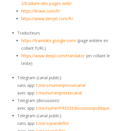
2/traduire-des-pages-web/
https://brave.com/fr/
https://www.slimjet.com/fr/
Traducteurs
https://translate.google.com/
(page entière en
collant l’URL)
https://www.deepl.com/translator
(en collant le
texte)
Telegram (canal public):
sans app:
t.me/s/numeripressecanal
avec app:
t.me/numeripressecanal
Telegram (discussion):
avec app:
t.me/numeriPRESSEdiscussionpublique
Telegram (canal public):
sans app:
t.me/s/jeandeflor
avec app:
t.me/jeandeflor