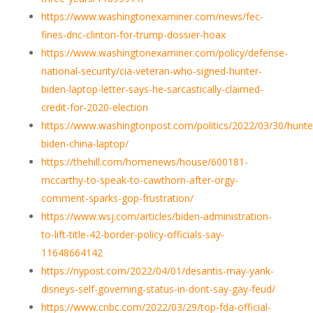
https://www.washingtonexaminer.com/news/fec-
fines-dnc-clinton-for-trump-dossier-hoax
https://www.washingtonexaminer.com/policy/defense-
national-security/cia-veteran-who-signed-hunter-
biden-laptop-letter-says-he-sarcastically-claimed-
credit-for-2020-election
https://www.washingtonpost.com/politics/2022/03/30/hunte
biden-china-laptop/
https://thehill.com/homenews/house/600181-
mccarthy-to-speak-to-cawthorn-after-orgy-
comment-sparks-gop-frustration/
https://www.wsj.com/articles/biden-administration-
to-lift-title-42-border-policy-officials-say-
11648664142
https://nypost.com/2022/04/01/desantis-may-yank-
disneys-self-governing-status-in-dont-say-gay-feud/
https://www.cnbc.com/2022/03/29/top-fda-official-