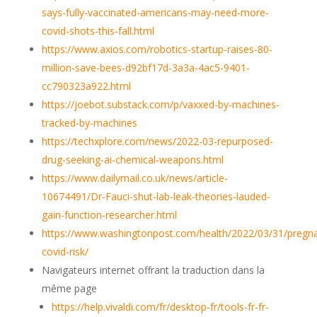
says-fully-vaccinated-americans-may-need-more-
covid-shots-this-fall.html
https://www.axios.com/robotics-startup-raises-80-
million-save-bees-d92bf17d-3a3a-4ac5-9401-
cc790323a922.html
https://joebot.substack.com/p/vaxxed-by-machines-
tracked-by-machines
https://techxplore.com/news/2022-03-repurposed-
drug-seeking-ai-chemical-weapons.html
https://www.dailymail.co.uk/news/article-
10674491/Dr-Fauci-shut-lab-leak-theories-lauded-
gain-function-researcher.html
https://www.washingtonpost.com/health/2022/03/31/pregn
covid-risk/
Navigateurs internet offrant la traduction dans la
même page
https://help.vivaldi.com/fr/desktop-fr/tools-fr-fr-