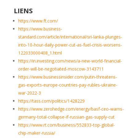
LIENS
https://www.ft.com/
https://www.business-
standard.com/article/international/sri-lanka-plunges-
into-10-hour-daily-power-cut-as-fuel-crisis-worsens-
122033000408_1.html
https://in.investing.com/news/a-new-world-financial-
order-will-be-negotiated-moscow-3143711
https://www.businessinsider.com/putin-threatens-
gas-exports-europe-countries-pay-rubles-ukraine-
war-2022-3
https://tass.com/politics/1428229
https://www.zerohedge.com/energy/basf-ceo-warns-
germany-total-collapse-if-russian-gas-supply-cut
https://www.rt.com/business/552833-top-global-
chip-maker-russia/