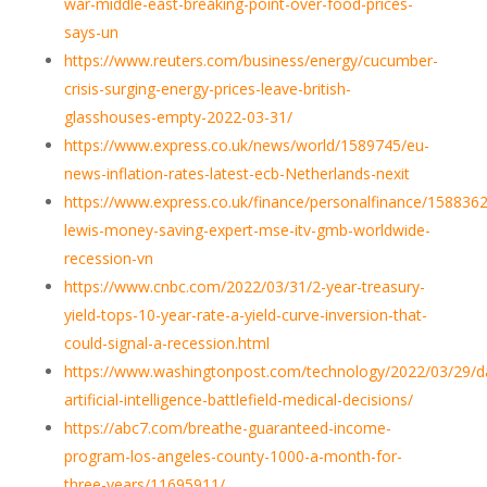
war-middle-east-breaking-point-over-food-prices-
says-un
https://www.reuters.com/business/energy/cucumber-
crisis-surging-energy-prices-leave-british-
glasshouses-empty-2022-03-31/
https://www.express.co.uk/news/world/1589745/eu-
news-inflation-rates-latest-ecb-Netherlands-nexit
https://www.express.co.uk/finance/personalfinance/1588362
lewis-money-saving-expert-mse-itv-gmb-worldwide-
recession-vn
https://www.cnbc.com/2022/03/31/2-year-treasury-
yield-tops-10-year-rate-a-yield-curve-inversion-that-
could-signal-a-recession.html
https://www.washingtonpost.com/technology/2022/03/29/d
artificial-intelligence-battlefield-medical-decisions/
https://abc7.com/breathe-guaranteed-income-
program-los-angeles-county-1000-a-month-for-
three-years/11695911/