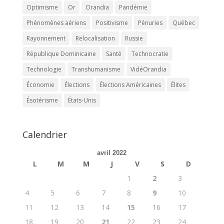
Optimisme
Or
Orandia
Pandémie
Phénomènes aériens
Positivisme
Pénuries
Québec
Rayonnement
Relocalisation
Russie
République Dominicaine
Santé
Technocratie
Technologie
Transhumanisme
VidéOrandia
Économie
Élections
Élections Américaines
Élites
Ésotérisme
États-Unis
Calendrier
avril 2022
L
M
M
J
V
S
D
1
2
3
4
5
6
7
8
9
10
11
12
13
14
15
16
17
18
19
20
21
22
23
24