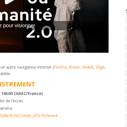
z pour visionner
 un autre navigateur internet (
Firefox
,
Brave
,
Vivaldi
,
Edge
,
atible.
GISTREMENT
 16h00 (HAEC/France)
te de l’écran.
caméra.
RRClQhb7CF0CYmjKi_vFD1fs?event