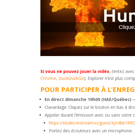
Clique
Si vous ne pouvez jouer la vidéo
, tentez avec
Chrome
,
DuckDuckGo
). Explorer n’est plus comp
POUR PARTICIPER À L’ENRE
En direct dimanche 10h00 (HAE/Québec) –
Clavardage: Cliquez sur le bouton en bas à droi
Appeler durant l’émission avec ou sans votre 
https://studio.restream.io/guest/ejY4bk1
Portez des écouteurs avec un microphone.