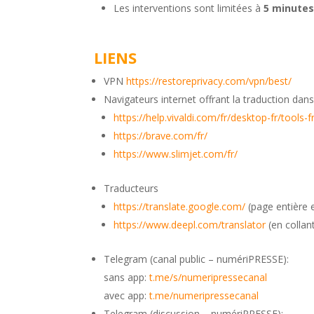
Les interventions sont limitées à
5 minute
LIENS
VPN
https://restoreprivacy.com/vpn/best/
Navigateurs internet offrant la traduction da
https://help.vivaldi.com/fr/desktop-fr/tools-
https://brave.com/fr/
https://www.slimjet.com/fr/
Traducteurs
https://translate.google.com/
(page entière e
https://www.deepl.com/translator
(en collant
Telegram (canal public – numériPRESSE):
sans app:
t.me/s/numeripressecanal
avec app:
t.me/numeripressecanal
Telegram (discussion – numériPRESSE):