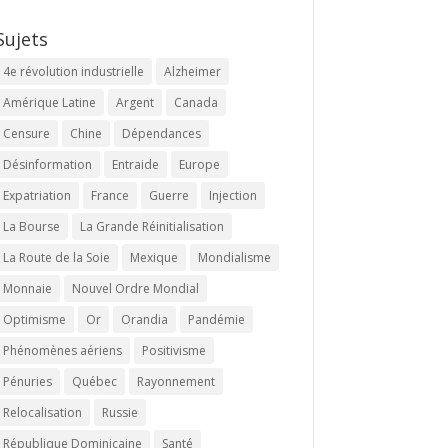
Sujets
4e révolution industrielle
Alzheimer
Amérique Latine
Argent
Canada
Censure
Chine
Dépendances
Désinformation
Entraide
Europe
Expatriation
France
Guerre
Injection
La Bourse
La Grande Réinitialisation
La Route de la Soie
Mexique
Mondialisme
Monnaie
Nouvel Ordre Mondial
Optimisme
Or
Orandia
Pandémie
Phénomènes aériens
Positivisme
Pénuries
Québec
Rayonnement
Relocalisation
Russie
République Dominicaine
Santé