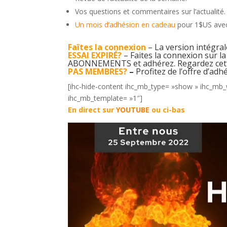
Vos questions et commentaires sur l’actualité.
Un mois d’adhésion en cadeau
pour 1$US avec
Faîtes la connexion
– La version intégra
ESSAI EXPIRÉ?
– Faites la connexion sur l
ABONNEMENTS
et adhérez.
Regardez cet
PAS MEMBRES?
–
Profitez de l’offre d’adh
[ihc-hide-content ihc_mb_type= »show » ihc_mb_
ihc_mb_template= »1″]
En direct sur
YOUTUBE
ou ci-bas