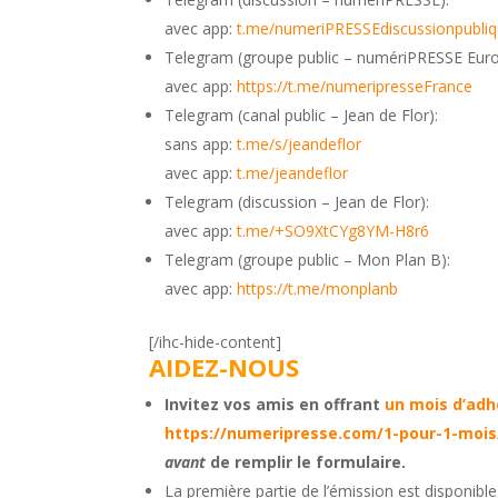
avec app:
t.me/numeriPRESSEdiscussionpubli
Telegram (groupe public – numériPRESSE Euro
avec app:
https://t.me/numeripresseFrance
Telegram (canal public – Jean de Flor):
sans app:
t.me/s/jeandeflor
avec app:
t.me/jeandeflor
Telegram (discussion – Jean de Flor):
avec app:
t.me/+SO9XtCYg8YM-H8r6
Telegram (groupe public – Mon Plan B):
avec app:
https://t.me/monplanb
[/ihc-hide-content]
AIDEZ-NOUS
Invitez vos amis en offrant
un mois d’adh
https://numeripresse.com/1-pour-1-mois
avant
de remplir le formulaire.
La première partie de l’émission est disponibl