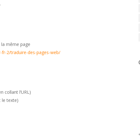
s
.
ns la même page
fr-fr-2/traduire-des-pages-web/
n collant l’URL)
 le texte)