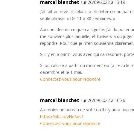
marcel blanchet
sur 26/09/2022 à 13:19
J’ai fait un reve et celui-ci a ete interrompu par
seule phrase: « De 11 a 30 semaines. »
Aucune idee de ce que ca signifie. J’ai du pose
me souviens plus laquelle, et l’univers a du jug
repondre. Pour que je m’en souvienne clairement
Si il y en a parmi vous avec qui ca resonne, port
Si on calcule a partir du moment ou j’ai recu le 
decembre et le 1 mai.
Connectez-vous pour répondre
marcel blanchet
sur 26/09/2022 à 10:36
Au moins un bureau de vote ou il n’y aura aucune f
https://ibb.co/yNdSns1
Connectez-vous pour répondre