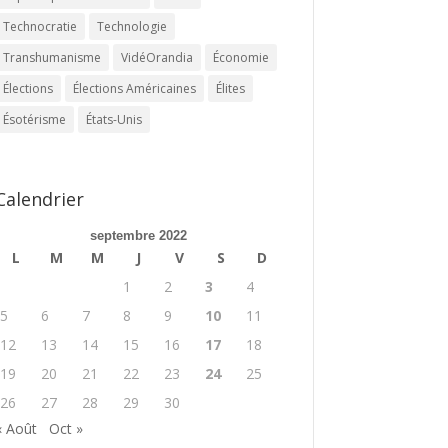
Technocratie
Technologie
Transhumanisme
VidéOrandia
Économie
Élections
Élections Américaines
Élites
Ésotérisme
États-Unis
Calendrier
septembre 2022
L
M
M
J
V
S
D
1
2
3
4
5
6
7
8
9
10
11
12
13
14
15
16
17
18
19
20
21
22
23
24
25
26
27
28
29
30
« Août
Oct »