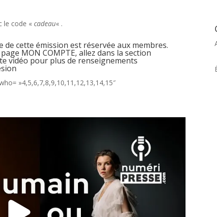
 le code «
cadeau
« .
le de cette émission est réservée aux membres.
a page
MON COMPTE
, allez dans la section
te vidéo pour plus de renseignements
ésion
who= »4,5,6,7,8,9,10,11,12,13,14,15″