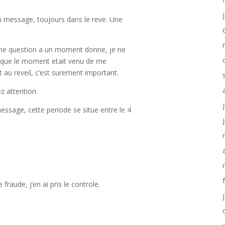
 un message, toujours dans le reve. Une
r une question a un moment donne, je ne
er que le moment etait venu de me
 au reveil, c’est surement important.
ez attention.
message, cette periode se situe entre le 4
raude, j’en ai pris le controle.