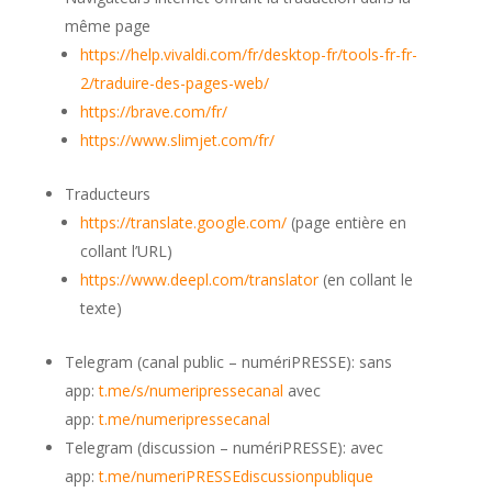
même page
https://help.vivaldi.com/fr/desktop-fr/tools-fr-fr-
2/traduire-des-pages-web/
https://brave.com/fr/
https://www.slimjet.com/fr/
Traducteurs
https://translate.google.com/
(page entière en
collant l’URL)
https://www.deepl.com/translator
(en collant le
texte)
Telegram (canal public – numériPRESSE): sans
app:
t.me/s/numeripressecanal
avec
app:
t.me/numeripressecanal
Telegram (discussion – numériPRESSE): avec
app:
t.me/numeriPRESSEdiscussionpublique