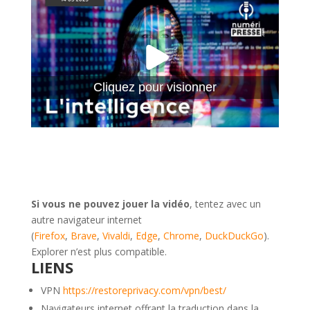
Cliquez pour visionner
Si vous ne pouvez jouer la vidéo
, tentez avec un
autre navigateur internet
(
Firefox
,
Brave
,
Vivaldi
,
Edge
,
Chrome
,
DuckDuckGo
).
Explorer n’est plus compatible.
.
LIENS
VPN
https://restoreprivacy.com/vpn/best/
Navigateurs internet offrant la traduction dans la