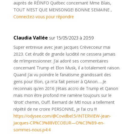
auprès de RÉINFO Québec concernant Mme Blais,
TOUT N’EST QUE MENSONGE! BONNE SEMAINE ,
Connectez-vous pour répondre
Claudia Vallée
sur 15/05/2023 à 20:59
Super entrevue avec jean jacques Crèvecoeur mai
2023. Cet érudit de grande lucidité ne cessera jamais
de m’impressionner. J’ai adoré ses commentaires
concernant Trump et Elon Musk, il a totalement raison.
Quand j’ai vu poindre le fanatisme grandissant des
gens pour Elon, ça m’a fait penser à QAnon…..Je
reconnais qu’en 2016 j’étais accro de Trump et Qanon
mais mon être profond me ramène toujours sur le
‘droit’ chemin, Ouff. Bernard de Mtl nous a tellement
répété de ne croire PERSONNE, je l’ai cru !!!
https://odysee.com/@Covidbel:5/INTERVIEW-Jean-
Jacques-CR%C3%88VECOEUR—O%C3%B9-en-
sommes-nous.p4:4