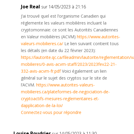
Joe Real
sur 14/05/2023 à 21:16
J’ai trouvé quel est l’organisme Canadien qui
réglemente les valeurs mobilières incluant la
cryptomonnaie: ce sont les Autorités Canadiennes
en Valeur mobilières (ACVM)
https://www.autorites-
valeurs-mobilieres.ca/
Le lien suivant contient tous
les détails (en date du 22 février 2023):
https://lautorite.qc.ca/fileadmin/lautorite/reglementation/v
mobilieres/0-avis-acvm-staff/2023/2023fev22-21-
332-avis-acvm-fr.pdf
Voici également un lien
général sur le sujet des cryptos sur le site de
l’ACVM.
https://www.autorites-valeurs-
mobilieres.ca/plateformes-de-negociation-de-
cryptoactifs-mesures-reglementaires-et-
dapplication-de-la-loi/
Connectez-vous pour répondre
Louise Poudrier
sur 14/05/2023 à 11:30