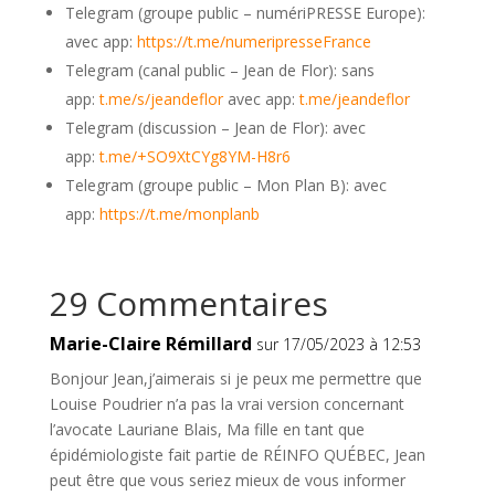
Telegram (groupe public – numériPRESSE Europe):
avec app:
https://t.me/numeripresseFrance
Telegram (canal public – Jean de Flor): sans
app:
t.me/s/jeandeflor
avec app:
t.me/jeandeflor
Telegram (discussion – Jean de Flor): avec
app:
t.me/+SO9XtCYg8YM-H8r6
Telegram (groupe public – Mon Plan B): avec
app:
https://t.me/monplanb
29 Commentaires
Marie-Claire Rémillard
sur 17/05/2023 à 12:53
Bonjour Jean,j’aimerais si je peux me permettre que
Louise Poudrier n’a pas la vrai version concernant
l’avocate Lauriane Blais, Ma fille en tant que
épidémiologiste fait partie de RÉINFO QUÉBEC, Jean
peut être que vous seriez mieux de vous informer