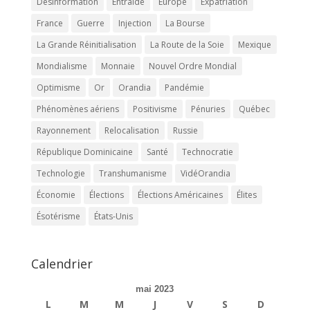
Désinformation
Entraide
Europe
Expatriation
France
Guerre
Injection
La Bourse
La Grande Réinitialisation
La Route de la Soie
Mexique
Mondialisme
Monnaie
Nouvel Ordre Mondial
Optimisme
Or
Orandia
Pandémie
Phénomènes aériens
Positivisme
Pénuries
Québec
Rayonnement
Relocalisation
Russie
République Dominicaine
Santé
Technocratie
Technologie
Transhumanisme
VidéOrandia
Économie
Élections
Élections Américaines
Élites
Ésotérisme
États-Unis
Calendrier
mai 2023
L
M
M
J
V
S
D