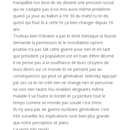
tranquillité ton lieux de vie devient une pression social
qui ne s’adapte pas à toi moi aussi même problème
quand ça joue au ballon à 1hr 30 du matin tu te dis
qu’est qui fout là à cette hr ça bien changer depuis 10
ans
Trudeau bien l’Ukraine a pas le droit d’attaque la Russie
demande la permission et le mondialiste oprere
poutine n’a pas fait cette guerre pour rien et en tant
que président ça population est en train d’être décimé
Il ne pense pas à la souffrance de leurs citoyens de
leurs désirs sur ce monde ils ne pensent pas au
conséquences qui peut se généraliser zelensky appuyer
par ses sa ils ne créé rien ne change rien et personne
ne vois rien l’autre fou israélien dirigeants même
malade Il va foutre le bordel et ça perdure tout le
temps comme se monde pas soudé c’est triste
Ils n’y aura pas de guerre nucléaire généraliser c’est
très surveiller les implications sont bien plus grande
que notre perception et plans
Ça reste très tendu