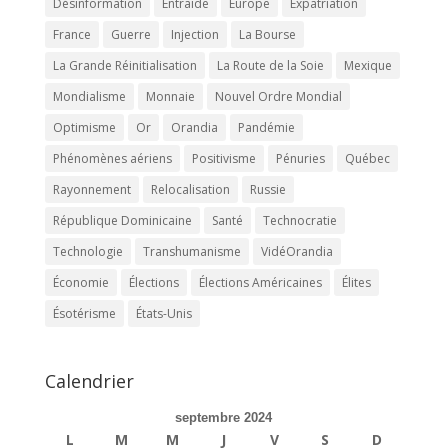
Désinformation
Entraide
Europe
Expatriation
France
Guerre
Injection
La Bourse
La Grande Réinitialisation
La Route de la Soie
Mexique
Mondialisme
Monnaie
Nouvel Ordre Mondial
Optimisme
Or
Orandia
Pandémie
Phénomènes aériens
Positivisme
Pénuries
Québec
Rayonnement
Relocalisation
Russie
République Dominicaine
Santé
Technocratie
Technologie
Transhumanisme
VidéOrandia
Économie
Élections
Élections Américaines
Élites
Ésotérisme
États-Unis
Calendrier
septembre 2024
L
M
M
J
V
S
D