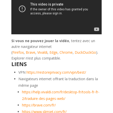
Si vous ne pouvez jouer la vidéo
, tentez avec un
autre navigateur internet
(
Firefox
,
Brave
,
Vivaldi
,
Edge
,
Chrome
,
DuckDuckGo
).
Explorer n’est plus compatible.
LIENS
VPN
https://restoreprivacy.com/vpn/best/
Navigateurs internet offrant la traduction dans la
même page
https://help.vivaldi.com/fr/desktop-fr/tools-fr-fr-
2/traduire-des-pages-web/
https://brave.com/fr/
https://www.slimjet.com/fr/