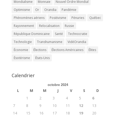
Mondialisme
Monnaie
Nouvel Ordre Mondial
Optimisme
Or
Orandia
Pandémie
Phénomènes aériens
Positivisme
Pénuries
Québec
Rayonnement
Relocalisation
Russie
République Dominicaine
Santé
Technocratie
Technologie
Transhumanisme
VidéOrandia
Économie
Élections
Élections Américaines
Élites
Ésotérisme
États-Unis
Calendrier
octobre 2024
L
M
M
J
V
S
D
1
2
3
4
5
6
7
8
9
10
11
12
13
14
15
16
17
18
19
20