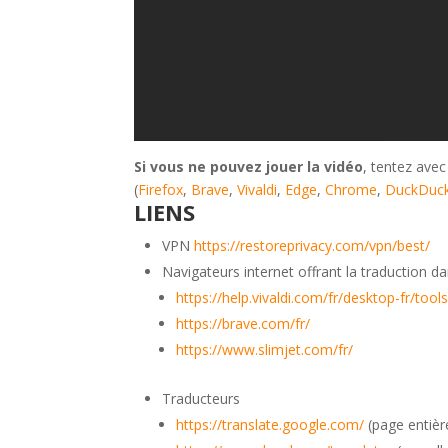
Si vous ne pouvez jouer la vidéo
, tentez avec
(
Firefox
,
Brave
,
Vivaldi
,
Edge
,
Chrome
,
DuckDuc
LIENS
VPN
https://restoreprivacy.com/vpn/best/
Navigateurs internet offrant la traduction 
https://help.vivaldi.com/fr/desktop-fr/tool
https://brave.com/fr/
https://www.slimjet.com/fr/
Traducteurs
https://translate.google.com/
(page entière