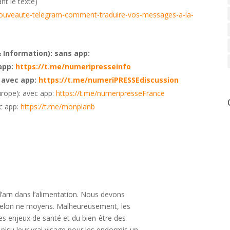
ant le texte)
/nouveaute-telegram-comment-traduire-vos-messages-a-la-
 Information): sans app:
app:
https://t.me/numeripresseinfo
 avec app:
https://t.me/numeriPRESSEdiscussion
rope): avec app:
https://t.me/numeripresseFrance
c app:
https://t.me/monplanb
 d’arn dans l’alimentation. Nous devons
, selon ne moyens. Malheureusement, les
es enjeux de santé et du bien-être des
plsu leur vrai visage pour les endormis un