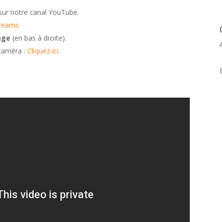
sur notre canal YouTube.
treams
age
(en bas à droite).
 caméra :
Cliquez ici