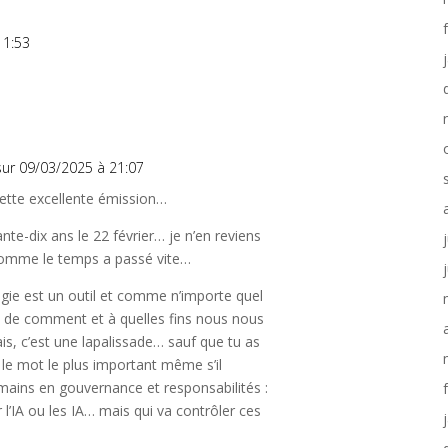
11:53
sur 09/03/2025 à 21:07
cette excellente émission…
ante-dix ans le 22 février… je n’en reviens
mme le temps a passé vite…
gie est un outil et comme n’importe quel
d de comment et à quelles fins nous nous
is, c’est une lapalissade… sauf que tu as
, le mot le plus important même s’il
mains en gouvernance et responsabilités :
’IA ou les IA… mais qui va contrôler ces