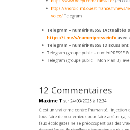
https://www.deepl.com/translator
(en coll
https://android-mt.ouest-france.fr/news
volee/
Telegram
Telegram – numériPRESSE (Actualités &
https://t.me/s/numeripresseinfo
avec 
Telegram – numériPRESSE (Discussion):
Telegram (groupe public – numériPRESSE Eu
Telegram (groupe public – Mon Plan B): ave
12 Commentaires
Maxime T
sur 24/03/2025 à 12:34
C,est un vrai crime contre l’humanité, l’injection
tous faire de notr emieux pour faire arrêter ça
faux écologistes ne se préoccupent pas des vrai
écosystèmes. Ils révellent néanmoins de plus en 