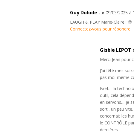
Guy Dulude
sur 09/03/2025 à 
LAUGH & PLAY Marie-Claire ! 🙂
Connectez-vous pour répondre
Gisèle LEPOT
Merci Jean pour 
J’ai fêté mes soix
pas moi-même co
Bref… la technolo
outil, cela dépen
en servons… je sa
sorti, un peu vite
concernait les hu
le CONTRÔLE par l
dernières…