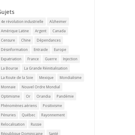
Sujets
4e révolution industrielle
Alzheimer
Amérique Latine
Argent
Canada
Censure
Chine
Dépendances
Désinformation
Entraide
Europe
Expatriation
France
Guerre
Injection
La Bourse
La Grande Réinitialisation
La Route de la Soie
Mexique
Mondialisme
Monnaie
Nouvel Ordre Mondial
Optimisme
Or
Orandia
Pandémie
Phénomènes aériens
Positivisme
Pénuries
Québec
Rayonnement
Relocalisation
Russie
République Dominicaine
Santé