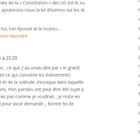
te de la « Constitution » des US est le ou
, ajouterons-nous la loi d’Azimov sur les IA
toi, ton épouse et le toutou…
pour répondre
5 à 23:20
on , ce que j’ au voulu dire par « le grand
on en ce qui concerne les évènements
nt et de la solitude chronique dans laquelle
avré, mes paroles ont peut être été sujet a
vas pas comme je voudrais , je reste en
rci pour avoir demandé ,. Bonne fin de