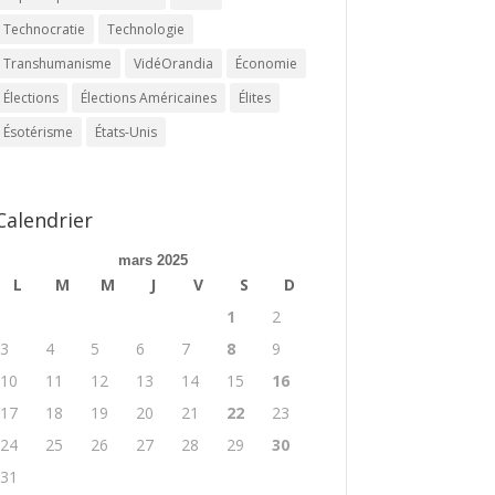
Technocratie
Technologie
Transhumanisme
VidéOrandia
Économie
Élections
Élections Américaines
Élites
Ésotérisme
États-Unis
Calendrier
mars 2025
L
M
M
J
V
S
D
1
2
3
4
5
6
7
8
9
10
11
12
13
14
15
16
17
18
19
20
21
22
23
24
25
26
27
28
29
30
31