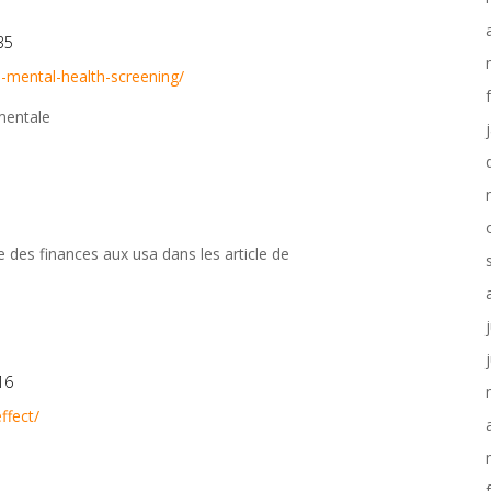
35
l-mental-health-screening/
mentale
e des finances aux usa dans les article de
16
ffect/