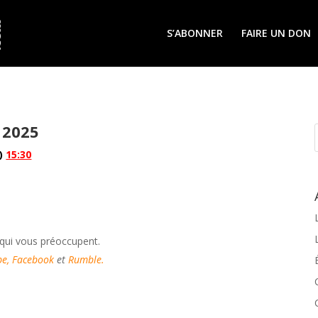
S’ABONNER
FAIRE UN DON
 2025
e)
15:30
 qui vous préoccupent.
e,
Facebook
et
Rumble
.