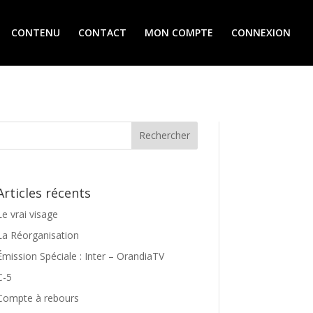
CONTENU
CONTACT
MON COMPTE
CONNEXION
Articles récents
Le vrai visage
La Réorganisation
Émission Spéciale : Inter – OrandiaTV
C-5
Compte à rebours