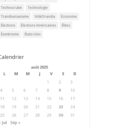
Technocratie
Technologie
Transhumanisme
VidéOrandia
Économie
Élections
Élections Américaines
Élites
Ésotérisme
États-Unis
Calendrier
août 2025
L
M
M
J
V
S
D
1
2
3
4
5
6
7
8
9
10
11
12
13
14
15
16
17
18
19
20
21
22
23
24
25
26
27
28
29
30
31
 Juil
Sep »