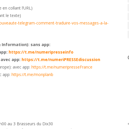
 en collant l’URL)
ant le texte)
/nouveaute-telegram-comment-traduire-vos-messages-a-la-
 Information): sans app:
app:
https://t.me/numeripresseinfo
 avec app:
https://t.me/numeriPRESSEdiscussion
rope): avec app:
https://t.me/numeripresseFrance
c app:
https://t.me/monplanb
«
0 au 3 Brasseurs du Dix30