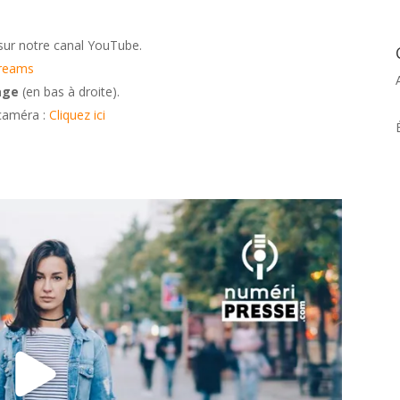
sur notre canal YouTube.
treams
age
(en bas à droite).
 caméra :
Cliquez ici