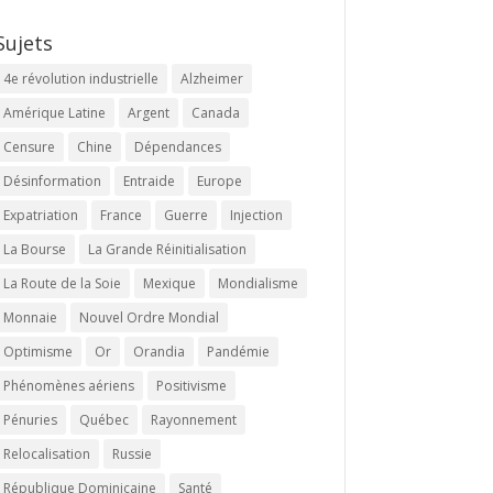
Sujets
4e révolution industrielle
Alzheimer
Amérique Latine
Argent
Canada
Censure
Chine
Dépendances
Désinformation
Entraide
Europe
Expatriation
France
Guerre
Injection
La Bourse
La Grande Réinitialisation
La Route de la Soie
Mexique
Mondialisme
Monnaie
Nouvel Ordre Mondial
Optimisme
Or
Orandia
Pandémie
Phénomènes aériens
Positivisme
Pénuries
Québec
Rayonnement
Relocalisation
Russie
République Dominicaine
Santé