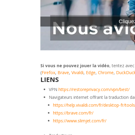
Clique
Si vous ne pouvez jouer la vidéo
, tentez avec
(
Firefox
,
Brave
,
Vivaldi
,
Edge
,
Chrome
,
DuckDuc
LIENS
VPN
https://restoreprivacy.com/vpn/best/
Navigateurs internet offrant la traduction 
https://help.vivaldi.com/fr/desktop-fr/tool
https://brave.com/fr/
https://www.slimjet.com/fr/