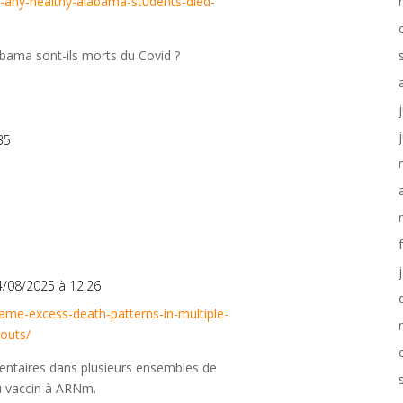
ve-any-healthy-alabama-students-died-
abama sont-ils morts du Covid ?
35
4/08/2025 à 12:26
same-excess-death-patterns-in-multiple-
louts/
taires dans plusieurs ensembles de
u vaccin à ARNm.