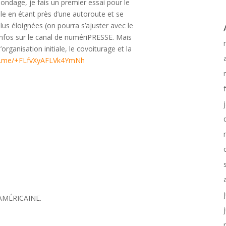
sondage, je fais un premier essai pour le
le en étant près d’une autoroute et se
lus éloignées (on pourra s’ajuster avec le
 infos sur le canal de numériPRESSE. Mais
rganisation initiale, le covoiturage et la
/t.me/+FLfvXyAFLVk4YmNh
AMÉRICAINE.