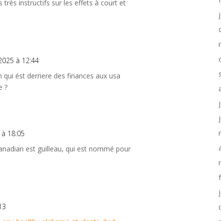
rès instructifs sur les effets à court et
2025 à 12:44
 qui ést derriere des finances aux usa
e ?
 à 18:05
nadian est guilleau, qui est nommé pour
13