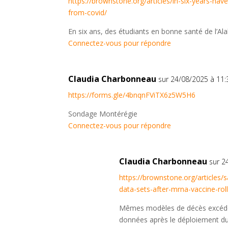
https://brownstone.org/articles/in-six-years-ha
from-covid/
En six ans, des étudiants en bonne santé de l’Al
Connectez-vous pour répondre
Claudia Charbonneau
sur 24/08/2025 à 11:
https://forms.gle/4bnqnFViTX6z5W5H6
Sondage Montérégie
Connectez-vous pour répondre
Claudia Charbonneau
sur 2
https://brownstone.org/articles/
data-sets-after-mrna-vaccine-rol
Mêmes modèles de décès excéden
données après le déploiement d