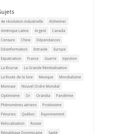
Sujets
4e révolution industrielle
Alzheimer
Amérique Latine
Argent
Canada
Censure
Chine
Dépendances
Désinformation
Entraide
Europe
Expatriation
France
Guerre
Injection
La Bourse
La Grande Réinitialisation
La Route de la Soie
Mexique
Mondialisme
Monnaie
Nouvel Ordre Mondial
Optimisme
Or
Orandia
Pandémie
Phénomènes aériens
Positivisme
Pénuries
Québec
Rayonnement
Relocalisation
Russie
République Dominicaine
Santé