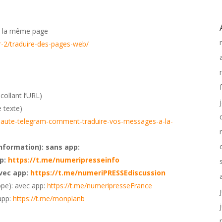
ns la même page
-fr-2/traduire-des-pages-web/
collant l’URL)
e texte)
veaute-telegram-comment-traduire-vos-messages-a-la-
nformation): sans app:
p:
https://t.me/numeripresseinfo
vec app:
https://t.me/numeriPRESSEdiscussion
pe): avec app:
https://t.me/numeripresseFrance
app:
https://t.me/monplanb