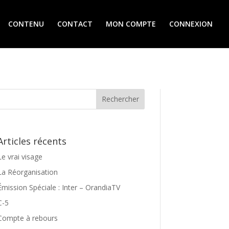
CONTENU
CONTACT
MON COMPTE
CONNEXION
Articles récents
Le vrai visage
La Réorganisation
Émission Spéciale : Inter – OrandiaTV
C-5
Compte à rebours