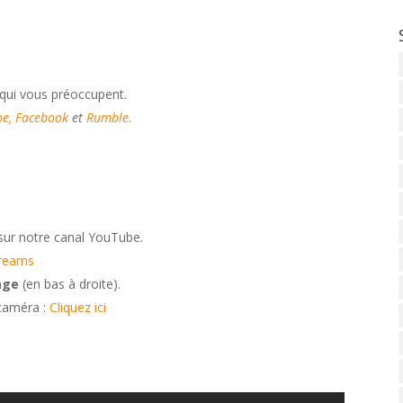
 qui vous préoccupent.
e,
Facebook
et
Rumble
.
sur notre canal YouTube.
treams
age
(en bas à droite).
 caméra :
Cliquez ici