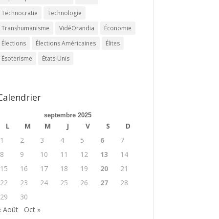
Technocratie
Technologie
Transhumanisme
VidéOrandia
Économie
Élections
Élections Américaines
Élites
Ésotérisme
États-Unis
Calendrier
septembre 2025
L
M
M
J
V
S
D
1
2
3
4
5
6
7
8
9
10
11
12
13
14
15
16
17
18
19
20
21
22
23
24
25
26
27
28
29
30
« Août
Oct »